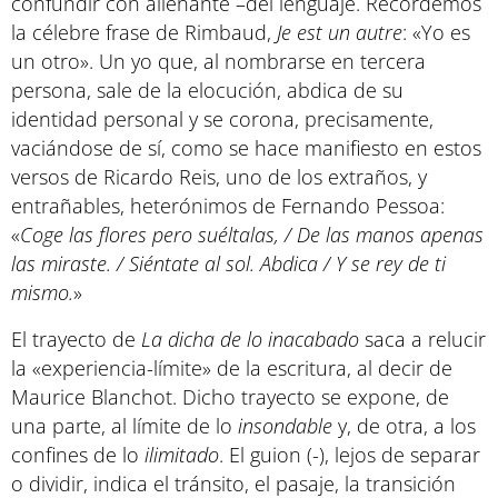
confundir con alienante –del lenguaje. Recordemos
la célebre frase de Rimbaud,
Je est un autre
: «Yo es
un otro». Un yo que, al nombrarse en tercera
persona, sale de la elocución, abdica de su
identidad personal y se corona, precisamente,
vaciándose de sí, como se hace manifiesto en estos
versos de Ricardo Reis, uno de los extraños, y
entrañables, heterónimos de Fernando Pessoa:
«
Coge las flores pero suéltalas, / De las manos apenas
las miraste. / Siéntate al sol. Abdica / Y se rey de ti
mismo.
»
El trayecto de
La dicha de lo inacabado
saca a relucir
la «experiencia-límite» de la escritura, al decir de
Maurice Blanchot. Dicho trayecto se expone, de
una parte, al límite de lo
insondable
y, de otra, a los
confines de lo
ilimitado
. El guion (-), lejos de separar
o dividir, indica el tránsito, el pasaje, la transición