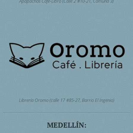
Apapachos Café-Libro (Calle 2 #10-21, Comuna 3)
Librería Oromo (calle 17 #85-27, Barrio El Ingenio)
MEDELLÍN: