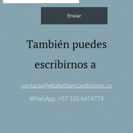
Enviar
También puedes
escribirnos a
contacto@eltallerblancoediciones.co
WhatsApp: +57 320 6414773