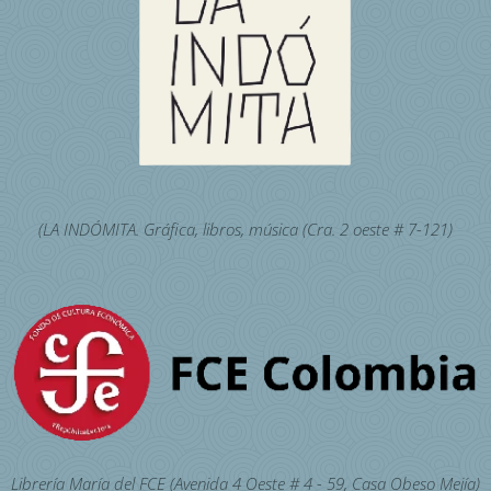
(LA INDÓMITA. Gráfica, libros, música (Cra. 2 oeste # 7-121)
Librería María del FCE (Avenida 4 Oeste # 4 - 59, Casa Obeso Mejía)